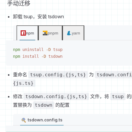
手动迁移
卸载 tsup，安装 tsdown
npm
pnpm
yarn
npm
 uninstall
 -D
 tsup
npm
 install
 -D
 tsdown
重命名
为
tsup.config.{js,ts}
tsdown.confi
{js.ts}
修改
文件，将
的
tsdown.config.{js,ts}
tsup
置替换为
的配置
tsdown
tsdown.config.ts