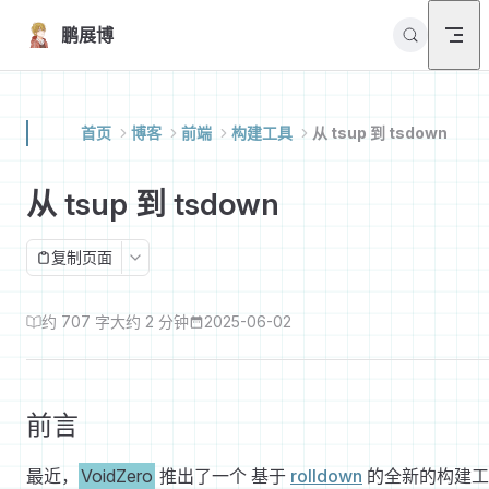
Skip to content
鹏展博
首页
博客
前端
构建工具
从 tsup 到 tsdown
从 tsup 到 tsdown
复制页面
约 707 字
大约 2 分钟
2025-06-02
前言
最近，
VoidZero
推出了一个 基于
rolldown
的全新的构建工