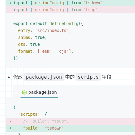
import
{
 defineConfig
}
 from
 '
tsdown
'
import
{
 defineConfig
}
 from
 '
tsup
'
export
 default
 defineConfig
(
{
entry
: 
'
src/index.ts
'
,
shims
: 
true
,
dts
: 
true
,
format
: 
[
'
esm
'
, 
'
cjs
'
]
,
}
)
修改
中的
字段
package.json
scripts
package.json
{
"
scripts
"
:
{
// "build": "tsup",
"
build
"
:
 "
tsdown
"