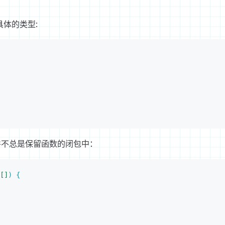
具体的类型:
不总是保留函数的闭包中：
[
]
)
{