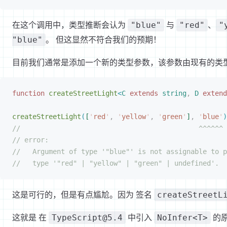
在这个调用中，类型推断会认为
与
、
"blue"
"red"
"
。 但这显然不符合我们的预期！
"blue"
目前我们通常是添加一个新的类型参数，该参数由现有的类
function
 createStreetLight
<
C
 extends
 string
,
 D
 extend
createStreetLight
(
[
'
red
'
,
 '
yellow
'
,
 '
green
'
]
,
 '
blue
'
)
//                                            ^^^^^^
// error:
//   Argument of type '"blue"' is not assignable to p
//   type '"red" | "yellow" | "green" | undefined'.
这是可行的，但是有点尴尬。因为 签名
createStreetL
这就是 在
中引入
的原
TypeScript@5.4
NoInfer<T>