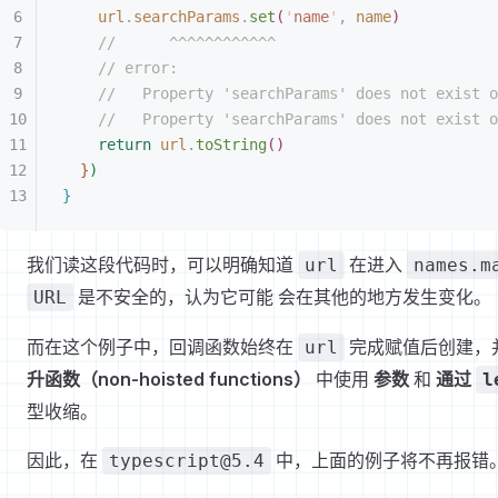
url
.
searchParams
.
set
(
'
name
'
,
 name
)
//      ^^^^^^^^^^^^
// error:
//   Property 'searchParams' does not exist o
//   Property 'searchParams' does not exist o
return
 url
.
toString
(
)
}
)
}
我们读这段代码时，可以明确知道
在进入
url
names.m
是不安全的，认为它可能 会在其他的地方发生变化。
URL
而在这个例子中，回调函数始终在
完成赋值后创建，
url
升函数（non-hoisted functions）
中使用
参数
和
通过
l
型收缩。
因此，在
中，上面的例子将不再报错
typescript@5.4