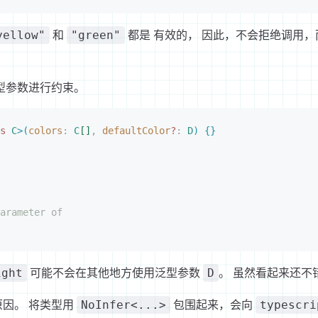
和
都是 有效的， 因此，不会拒绝调用
yellow"
"green"
型参数进行约束。
s
 C
>
(
colors
: 
C
[
]
,
 defaultColor
?
: 
D
)
{
}
arameter of
可能不会在其他地方使用泛型参数
。 虽然看起来还不
ight
D
因。 将类型用
包围起来，会向
NoInfer<...>
typescri