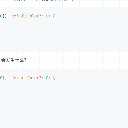
C
[
]
,
 defaultColor
?
: 
C
)
{
，会发生什么？
C
[
]
,
defaultColor
?
: 
C
)
{