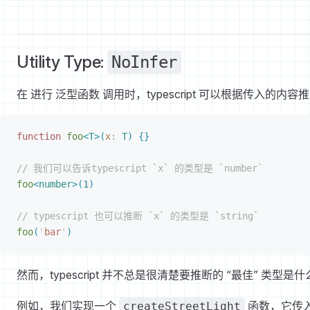
Utility Type:
NoInfer
在 进行 泛型函数 调用时，typescript 可以根据传入的内容
function
 foo
<
T
>
(
x
: 
T
)
{
}
// 我们可以告诉typescript `x` 的类型是 `number`
foo
<
number
>
(
1
)
// typescript 也可以推断 `x` 的类型是 `string`
foo
(
'
bar
'
)
然而，typescript 并不总是很清楚要推断的 “最佳” 类型
例如，我们实现一个
函数，它传入
createStreetLight