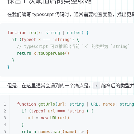
保留上次赋值后的类型收缩
在我们编写 typescript 代码时，通常需要检查变量，找出更
function
 foo
(
x
: 
string
 | 
number
)
{
if
(
typeof
 x
 ===
 '
string
'
)
{
// typescript 可以推断出当前 `x` 的类型为 `string`
return
 x
.
toUpperCase
(
)
}
}
但是，在这里通常会遇到的一个痛点是，
缩窄后的类型并
x
function
 getUrls
(
url
: 
string
 | 
URL
,
 names
: 
string
if
(
typeof
 url
 ===
 '
string
'
)
{
url
 =
 new
 URL
(
url
)
}
return
 names
.
map
(
(
name
)
 =
>
{