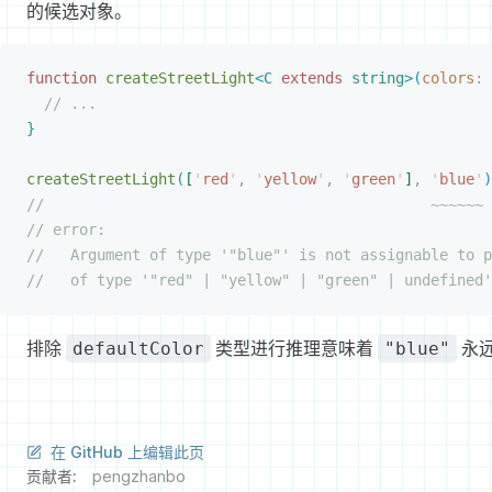
的候选对象。
function
 createStreetLight
<
C
 extends
 string
>
(
colors
: 
// ...
}
createStreetLight
(
[
'
red
'
,
 '
yellow
'
,
 '
green
'
]
,
 '
blue
'
)
//                                            ~~~~~~
// error:
//   Argument of type '"blue"' is not assignable to p
//   of type '"red" | "yellow" | "green" | undefined'
排除
类型进行推理意味着
永
defaultColor
"blue"
在 GitHub 上编辑此页
贡献者:
pengzhanbo