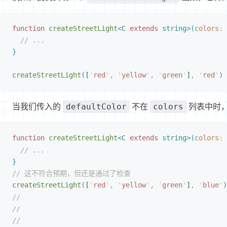
function
 createStreetLight
<
C
 extends
 string
>
(
colors
: 
// ...
}
createStreetLight
(
[
'
red
'
,
 '
yellow
'
,
 '
green
'
]
,
 '
red
'
)
当我们传入的
不在
列表中时
defaultColor
colors
function
createStreetLight
<
C
 extends
 string
>
(
colors
: 
// ...
}
// 这不符合预期，但还是通过了检查
createStreetLight
(
[
'
red
'
,
 '
yellow
'
,
 '
green
'
]
,
 '
blue
'
)
//
//
//