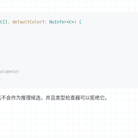
C
[
]
,
 defaultColor
?
: 
NoInfer
<
C
>
)
{
arameter
.
远不会作为推理候选，并且类型检查器可以拒绝它。