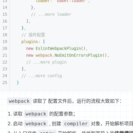
loader
:
 '
babel-loader
'
,
}
,
// ...more loader
]
,
}
,
// 插件配置
plugins
:
[
new
 EslintWebpackPlugin
(
)
,
new
 webpack
.
NoEmitOnErrorsPlugin
(
)
,
// ...more plugin
]
,
// ...more config
}
读取了 配置文件后，运行的流程大致如下：
webpack
读取
的配置参数；
webpack
启动
, 创建
对象，开始解析项
webpack
compiler