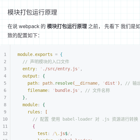
模块打包运行原理
在说 webpack 的
模块打包运行原理
之前， 先看下 我们是如
致的配置如下：
module
.
exports
 =
{
// 声明模块的入口文件
entry
:
 '
./src/entry.js
'
,
output
:
{
path
:
 path
.
resolve
(
__dirname
,
 '
dist
'
)
,
 // 输
filename
:
 '
bundle.js
'
,
 // 文件名称
}
,
module
:
{
rules
:
[
// 配置 使用 babel-loader 对 .js 资源进行转换
{
test
:
 /
\.
js
$
/
,