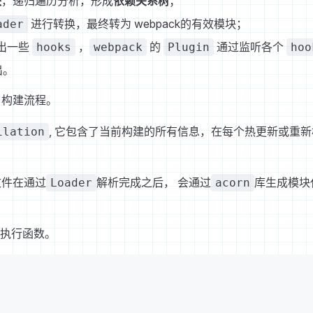
块
，递归遍历分析，形成
依赖关系树
；
进行转换，最终转为 webpack的有效模块；
ader
出一些
，
的
通过监听各个
hooks
webpack
Plugin
hoo
出。
 构建流程。
, 它包含了当前构建的所有信息，在每个热更新或重
ilation
文件在通过
解析完成之后， 会通过
库生成模块
Loader
acorn
E 执行函数。