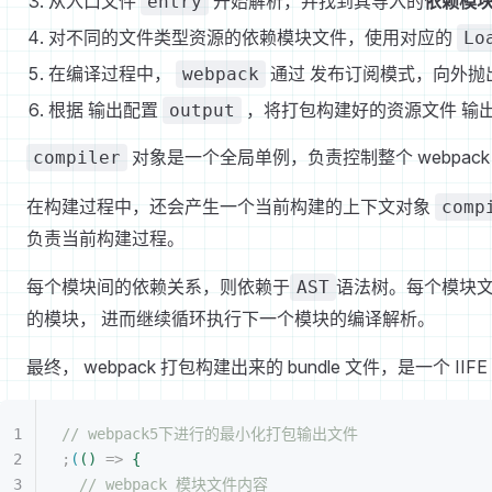
从入口文件
开始解析，并找到其导入的
依赖模
entry
对不同的文件类型资源的依赖模块文件，使用对应的
Lo
在编译过程中，
通过 发布订阅模式，向外抛
webpack
根据 输出配置
，将打包构建好的资源文件 输
output
对象是一个全局单例，负责控制整个 webpack
compiler
在构建过程中，还会产生一个当前构建的上下文对象
comp
负责当前构建过程。
每个模块间的依赖关系，则依赖于
语法树。每个模块
AST
的模块， 进而继续循环执行下一个模块的编译解析。
最终， webpack 打包构建出来的 bundle 文件，是一个 IIF
// webpack5下进行的最小化打包输出文件
;
(
(
)
 =
>
{
// webpack 模块文件内容